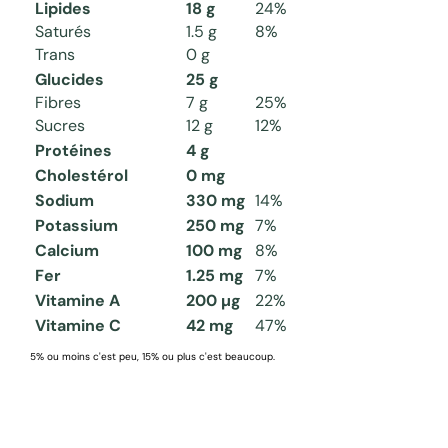
Lipides
18 g
24%
Saturés
1.5 g
8%
Trans
0 g
Glucides
25 g
Fibres
7 g
25%
Sucres
12 g
12%
Protéines
4 g
Cholestérol
0 mg
Sodium
330 mg
14%
Potassium
250 mg
7%
Calcium
100 mg
8%
Fer
1.25 mg
7%
Vitamine A
200 µg
22%
Vitamine C
42 mg
47%
5% ou moins c'est peu, 15% ou plus c'est beaucoup.